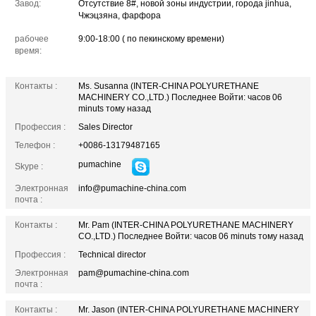
Завод:
Отсутствие 8#, новой зоны индустрии, города jinhua,
Чжэцзяна, фарфора
рабочее
9:00-18:00 ( по пекинскому времени)
время:
Контакты :
Ms. Susanna (INTER-CHINA POLYURETHANE
MACHINERY CO.,LTD.)
Последнее Войти: часов 06
minuts тому назад
Профессия :
Sales Director
Телефон :
+0086-13179487165
pumachine
Skype :
Электронная
info@pumachine-china.com
почта :
Контакты :
Mr. Pam (INTER-CHINA POLYURETHANE MACHINERY
CO.,LTD.)
Последнее Войти: часов 06 minuts тому назад
Профессия :
Technical director
Электронная
pam@pumachine-china.com
почта :
Контакты :
Mr. Jason (INTER-CHINA POLYURETHANE MACHINERY