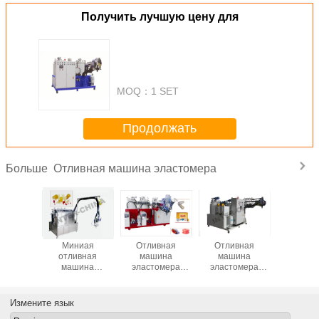
Получить лучшую цену для
MOQ：
1 SET
Продолжать
Отливная машина эластомера
Больше
емпературная
Миниая
Отливная
Отливная
High Temp
тливной
отливная
машина
машина
Polyure
ины
машина
эластомера
эластомера
Casting 
ретана
эластомера,
компонента
компонента
Seri
машина для
серии 3 EB,
серии 3 EA,
дозировки,
машина для
машина для
Измените язык
смешивая
дозировки,
дозировки,