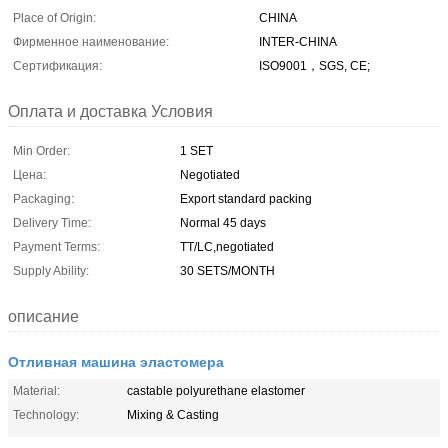
Place of Origin:
CHINA
Фирменное наименование:
INTER-CHINA
Сертификация:
ISO9001，SGS, CE;
Оплата и доставка Условия
Min Order:
1 SET
Цена:
Negotiated
Packaging:
Export standard packing
Delivery Time:
Normal 45 days
Payment Terms:
TT/LC,negotiated
Supply Ability:
30 SETS/MONTH
описание
Отливная машина эластомера
Material:
castable polyurethane elastomer
Technology:
Mixing & Casting